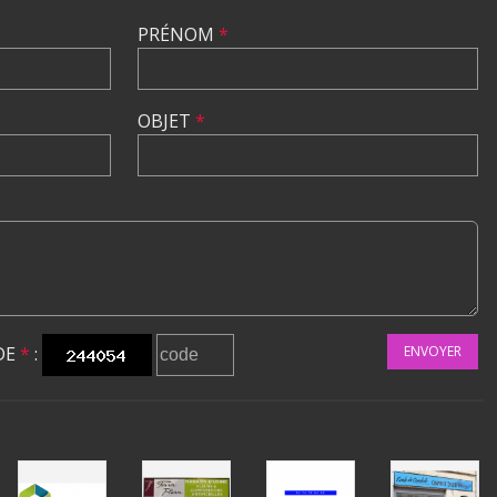
PRÉNOM
*
OBJET
*
DE
*
:
ENVOYER